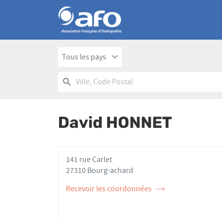
Tous les pays
RECHERCHER
UN
Ville,
POINT
Code
DE
Postal
VENTE
David HONNET
AFO
141 rue Carlet
27310 Bourg-achard
Recevoir les coordonnées
de
l'ostéopathe
David