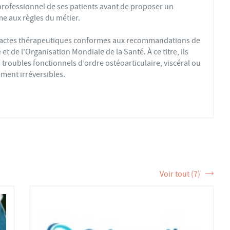
professionnel de ses patients avant de proposer un
e aux règles du métier.
s actes thérapeutiques conformes aux recommandations de
t de l'Organisation Mondiale de la Santé. À ce titre, ils
troubles fonctionnels d’ordre ostéoarticulaire, viscéral ou
ment irréversibles.
fs ou sédentaires, avec des douleurs aiguës ou chroniques,
éopathique par mobilisations ou manipulations des sphères
 la formation et de la pratique de l’ostéopathe rationnelle.
tère de la Santé et sont enregistrés dans l’Annuaire Santé
 et d'exercer les actes ostéopathiques.
Voir tout (7)