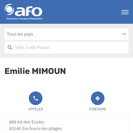
Menu
Tous les pays
RECHERCHER
UN
Ville,
POINT
Code
DE
Postal
VENTE
Emilie MIMOUN
AFO
APPELER LE
JUSQU'AU
POINT DE
POINT
APPELER
ITINÉRAIRE
VENTE EMILIE
DE
MIMOUN AU
VENTE
888 bd des Ecoles
EMILIE
MIMOUN
83140 Six-fours-les-plages