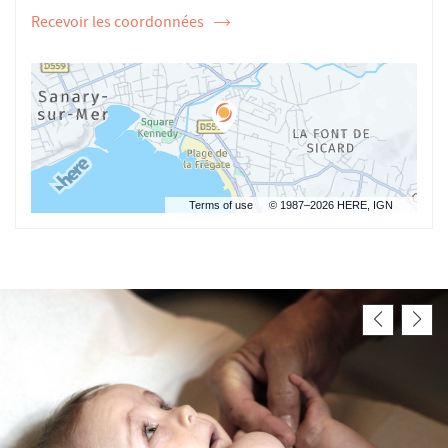
Recevoir les coordonnées
de
l'ostéopathe
Emilie
MIMOUN
Terms of use
© 1987–2026 HERE, IGN