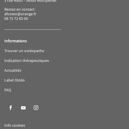
3 rue Ribot - 34000 Montpellier
Restez en contact :
afosteo@orange.fr
06 72 72 65 00
Informations
(ouvre
Trouver un ostéopathe
dans
une
(ouvre
Indication thérapeutiques
nouvelle
dans
fenêtre)
une
(ouvre
Actualités
nouvelle
dans
fenêtre)
une
(ouvre
Label Ostéo
nouvelle
dans
fenêtre)
une
(ouvre
FAQ
nouvelle
dans
fenêtre)
une
nouvelle
fenêtre)
Aller
Aller
Aller
sur
sur
sur
la
la
la
(ouvre
Info cookies