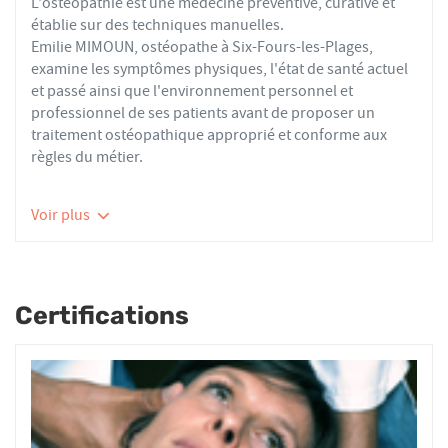
L'ostéopathie est une médecine préventive, curative et
établie sur des techniques manuelles.
Emilie MIMOUN, ostéopathe à Six-Fours-les-Plages,
examine les symptômes physiques, l'état de santé actuel
et passé ainsi que l'environnement personnel et
professionnel de ses patients avant de proposer un
traitement ostéopathique approprié et conforme aux
règles du métier.
Les ostéopathes du réseau AFO effectuent des actes
Voir plus
thérapeutiques conformes aux recommandations de
bonnes pratiques de la Haute Autorité de Santé et de
l'Organisation Mondiale de la Santé. À ce titre, ils
prennent en charge les patients présentant des troubles
Certifications
fonctionnels d’ordre ostéoarticulaire, viscéral ou
neurologique, et qui ne sont pas physiologiquement
irréversibles.
Nourrissons, enfants, adultes ou seniors, actifs ou
sédentaires, avec des douleurs aiguës ou chroniques,
tous les patients reçoivent un traitement ostéopathique