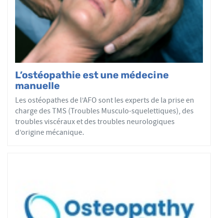
par mobilisations ou manipulations des sphères
articulaires, viscérales ou crâniennes.
Le réseau AFO garantit une assurance qualité de la
formation et de la pratique de l’ostéopathe rationnelle.
Les adhérents de l’AFO sont agréés par le ministère de la
Santé et sont enregistrés dans l’Annuaire Santé pour
L’ostéopathie est une médecine
avoir le droit d'user du titre d’ostéopathe et d'exercer les
manuelle
actes ostéopathiques.
Les ostéopathes de l’AFO sont les experts de la prise en
charge des TMS (Troubles Musculo-squelettiques), des
troubles viscéraux et des troubles neurologiques
d’origine mécanique.