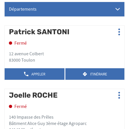
Départements
Appuyer
Patrick SANTONI
Point
Plus
sur
de
d'op
la
Fermé
vente
touche
:
ENTRÉE
12 avenue Colbert
pour
83000 Toulon
obtenir
de
APPELER
ITINÉRAIRE
AFFICHER
JUSQU'AU
plus
LE
POINT
amples
NUMÉRO
DE
DE
informations
Appuyer
VENTE
Joelle ROCHE
Point
TÉLÉPHONE
PATRICK
Plus
sur
de
DU
SANTONI
d'op
la
POINT
Fermé
vente
DE
touche
:
VENTE
ENTRÉE
140 Impasse des Prêles
PATRICK
pour
Bâtiment Alice Guy 3ème étage Agroparc
SANTONI