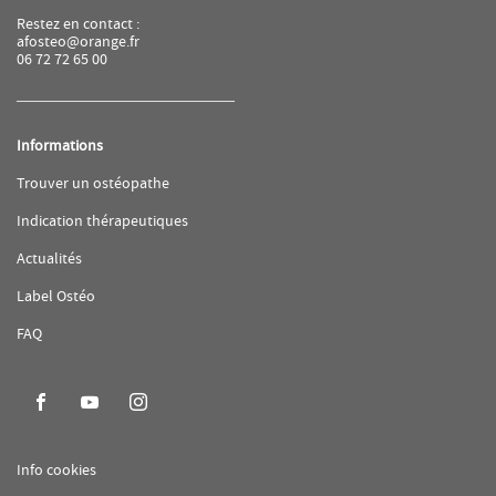
Restez en contact :
afosteo@orange.fr
06 72 72 65 00
Informations
(ouvre
Trouver un ostéopathe
dans
une
(ouvre
Indication thérapeutiques
nouvelle
dans
fenêtre)
une
(ouvre
Actualités
nouvelle
dans
fenêtre)
une
(ouvre
Label Ostéo
nouvelle
dans
fenêtre)
une
(ouvre
FAQ
nouvelle
dans
fenêtre)
une
nouvelle
fenêtre)
Aller
Aller
Aller
sur
sur
sur
la
la
la
(ouvre
Info cookies
page
page
page
dans