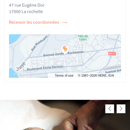
47 rue Eugène Dor
MARIE
AUTRET
17000 La rochelle
Recevoir les coordonnées
de
l'ostéopathe
Marie
AUTRET
Terms of use
© 1987–2026 HERE, IGN