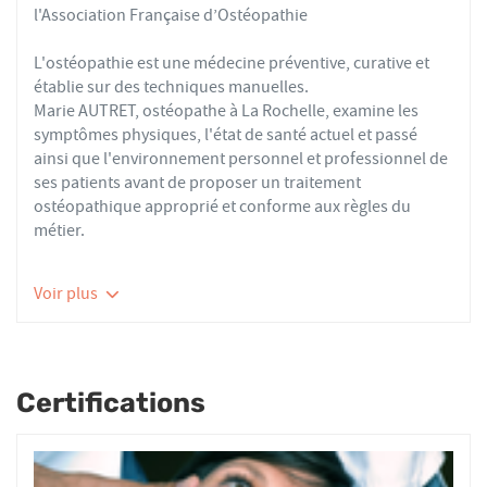
l'Association Française d’Ostéopathie
L'ostéopathie est une médecine préventive, curative et
établie sur des techniques manuelles.
Marie AUTRET, ostéopathe à La Rochelle, examine les
symptômes physiques, l'état de santé actuel et passé
ainsi que l'environnement personnel et professionnel de
ses patients avant de proposer un traitement
ostéopathique approprié et conforme aux règles du
métier.
Les ostéopathes du réseau AFO effectuent des actes
Voir plus
thérapeutiques conformes aux recommandations de
bonnes pratiques de la Haute Autorité de Santé et de
l'Organisation Mondiale de la Santé. À ce titre, ils
prennent en charge les patients présentant des troubles
Certifications
fonctionnels d’ordre ostéoarticulaire, viscéral ou
neurologique, et qui ne sont pas physiologiquement
irréversibles.