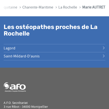
e-Aquitaine
Charente-Maritime
La Rochelle
Marie AUTRET
Les ostéopathes proches de La
Rochelle
Lagord
Saint-Médard-D'aunis
A.F.O. Secrétariat
3 rue Ribot - 34000 Montpellier