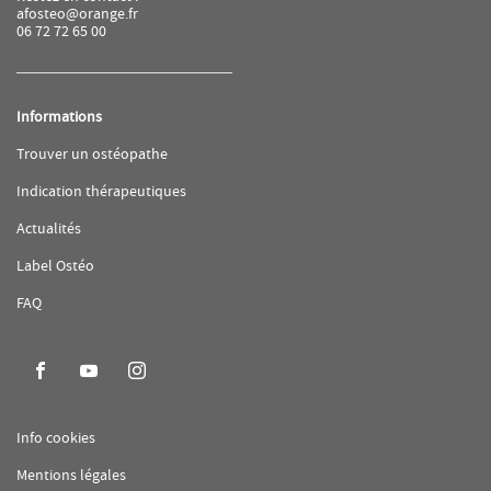
afosteo@orange.fr
06 72 72 65 00
Informations
(ouvre
Trouver un ostéopathe
dans
une
(ouvre
Indication thérapeutiques
nouvelle
dans
fenêtre)
une
(ouvre
Actualités
nouvelle
dans
fenêtre)
une
(ouvre
Label Ostéo
nouvelle
dans
fenêtre)
une
(ouvre
FAQ
nouvelle
dans
fenêtre)
une
nouvelle
fenêtre)
Aller
Aller
Aller
sur
sur
sur
la
la
la
(ouvre
Info cookies
page
page
page
dans
(ouvre
Mentions légales
facebook
youtube
instagram
une