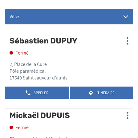
Villes
Appuyer
Sébastien DUPUY
Point
Plus
sur
de
d'op
la
Fermé
vente
touche
:
ENTRÉE
2, Place de la Cure
pour
Pôle paramédical
obtenir
17540 Saint sauveur d'aunis
de
plus
APPELER
ITINÉRAIRE
AFFICHER
JUSQU'AU
amples
LE
POINT
informations
NUMÉRO
DE
DE
Appuyer
VENTE
Mickaël DUPUIS
Point
TÉLÉPHONE
SÉBASTIEN
Plus
sur
de
DU
DUPUY
d'op
la
POINT
Fermé
vente
DE
touche
:
VENTE