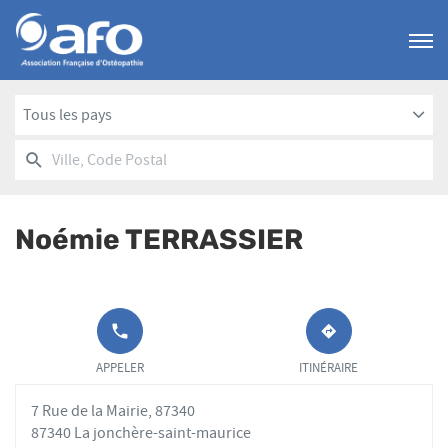
Menu
Tous les pays
RECHERCHER
UN
Ville,
POINT
Code
DE
Postal
VENTE
Noémie TERRASSIER
AFO
APPELER LE
JUSQU'AU
POINT DE
POINT
APPELER
ITINÉRAIRE
VENTE
DE
NOÉMIE
VENTE
7 Rue de la Mairie, 87340
TERRASSIER
NOÉMIE
AU
TERRASSIER
87340 La jonchère-saint-maurice