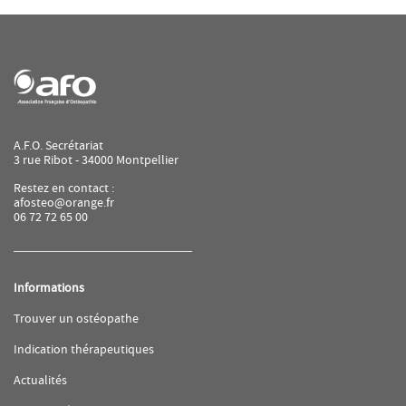
A.F.O. Secrétariat
3 rue Ribot - 34000 Montpellier
Restez en contact :
afosteo@orange.fr
06 72 72 65 00
Informations
(ouvre
Trouver un ostéopathe
dans
une
(ouvre
Indication thérapeutiques
nouvelle
dans
fenêtre)
une
(ouvre
Actualités
nouvelle
dans
fenêtre)