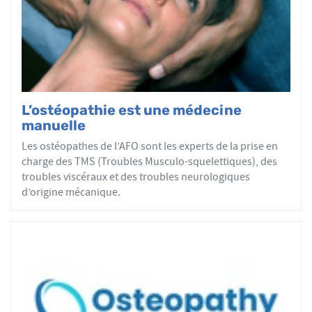
par mobilisations ou manipulations des sphères
articulaires, viscérales ou crâniennes.
Le réseau AFO garantit une assurance qualité de la
formation et de la pratique de l’ostéopathe rationnelle.
Les adhérents de l’AFO sont agréés par le ministère de la
Santé et sont enregistrés dans l’Annuaire Santé pour
L’ostéopathie est une médecine
avoir le droit d'user du titre d’ostéopathe et d'exercer les
manuelle
actes ostéopathiques.
Les ostéopathes de l’AFO sont les experts de la prise en
charge des TMS (Troubles Musculo-squelettiques), des
troubles viscéraux et des troubles neurologiques
d’origine mécanique.