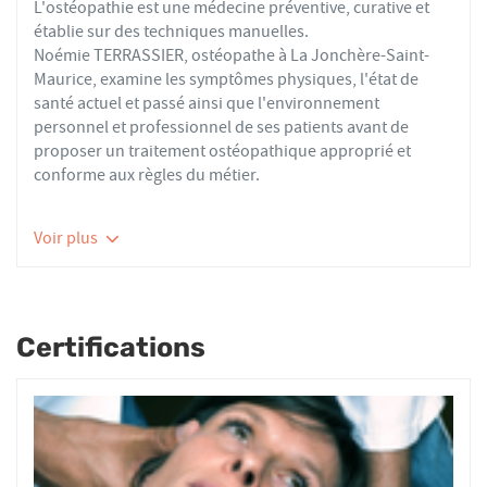
L'ostéopathie est une médecine préventive, curative et
établie sur des techniques manuelles.
Noémie TERRASSIER, ostéopathe à La Jonchère-Saint-
Maurice, examine les symptômes physiques, l'état de
santé actuel et passé ainsi que l'environnement
personnel et professionnel de ses patients avant de
proposer un traitement ostéopathique approprié et
conforme aux règles du métier.
Les ostéopathes du réseau AFO effectuent des actes
Voir plus
thérapeutiques conformes aux recommandations de
bonnes pratiques de la Haute Autorité de Santé et de
l'Organisation Mondiale de la Santé. À ce titre, ils
prennent en charge les patients présentant des troubles
Certifications
fonctionnels d’ordre ostéoarticulaire, viscéral ou
neurologique, et qui ne sont pas physiologiquement
irréversibles.
Nourrissons, enfants, adultes ou seniors, actifs ou
sédentaires, avec des douleurs aiguës ou chroniques,
tous les patients reçoivent un traitement ostéopathique