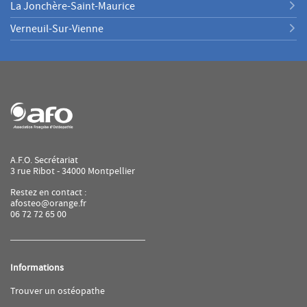
La Jonchère-Saint-Maurice
Verneuil-Sur-Vienne
A.F.O. Secrétariat
3 rue Ribot - 34000 Montpellier
Restez en contact :
afosteo@orange.fr
06 72 72 65 00
Informations
(ouvre
Trouver un ostéopathe
dans