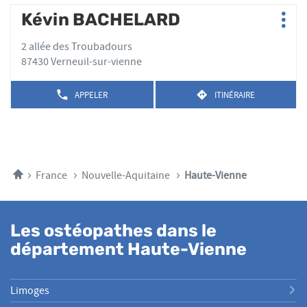
plus
DE
Appuyer
VENTE
Kévin BACHELARD
Point
TÉLÉPHONE
amples
NOÉMIE
Plus
sur
de
DU
TERRASSIER
informations
d'op
la
POINT
2 allée des Troubadours
vente
DE
touche
87430 Verneuil-sur-vienne
:
VENTE
ENTRÉE
NOÉMIE
pour
TERRASSIER
APPELER
ITINÉRAIRE
AFFICHER
JUSQU'AU
obtenir
LE
POINT
de
NUMÉRO
DE
plus
DE
VENTE
TÉLÉPHONE
amples
KÉVIN
DU
BACHELARD
informations
POINT
Accueil
France
Nouvelle-Aquitaine
Haute-Vienne
DE
VENTE
KÉVIN
BACHELARD
Les ostéopathes dans le
département Haute-Vienne
Limoges