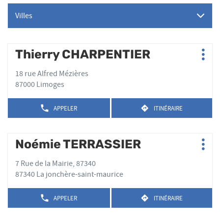
Villes
Appuyer
Thierry CHARPENTIER
Point
Plus
sur
de
d'op
la
18 rue Alfred Mézières
vente
touche
87000 Limoges
:
ENTRÉE
pour
APPELER
ITINÉRAIRE
AFFICHER
JUSQU'AU
obtenir
LE
POINT
de
NUMÉRO
DE
plus
DE
Appuyer
VENTE
Noémie TERRASSIER
Point
TÉLÉPHONE
amples
THIERRY
Plus
sur
de
DU
CHARPENTIER
informations
d'op
la
POINT
7 Rue de la Mairie, 87340
vente
DE
touche
87340 La jonchère-saint-maurice
:
VENTE
ENTRÉE
THIERRY
pour
CHARPENTIER
APPELER
ITINÉRAIRE
AFFICHER
JUSQU'AU
obtenir
LE
POINT
de
NUMÉRO
DE