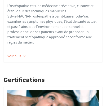
L'ostéopathie est une médecine préventive, curative et
établie sur des techniques manuelles.
Sylvie MAGNAN, ostéopathe à Saint-Laurent-du-Var,
examine les symptômes physiques, l'état de santé actuel
et passé ainsi que l'environnement personnel et
professionnel de ses patients avant de proposer un
traitement ostéopathique approprié et conforme aux
règles du métier.
Les ostéopathes du réseau AFO effectuent des actes
Voir plus
thérapeutiques conformes aux recommandations de
bonnes pratiques de la Haute Autorité de Santé et de
l'Organisation Mondiale de la Santé. À ce titre, ils
prennent en charge les patients présentant des troubles
Certifications
fonctionnels d’ordre ostéoarticulaire, viscéral ou
neurologique, et qui ne sont pas physiologiquement
irréversibles.
Nourrissons, enfants, adultes ou seniors, actifs ou
sédentaires, avec des douleurs aiguës ou chroniques,