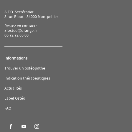
A.F.O. Secrétariat
3 rue Ribot - 34000 Montpellier
Restez en contact :
afosteo@orange.fr
06 72 72 65 00
Informations
(ouvre
Trouver un ostéopathe
dans
une
(ouvre
Indication thérapeutiques
nouvelle
dans
fenêtre)
une
(ouvre
Actualités
nouvelle
dans
fenêtre)
une
(ouvre
Label Ostéo
nouvelle
dans
fenêtre)
une
(ouvre
FAQ
nouvelle
dans
fenêtre)
une
nouvelle
fenêtre)
Aller
Aller
Aller