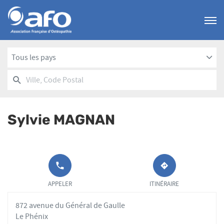
Menu
Tous les pays
RECHERCHER
UN
Ville,
POINT
Code
DE
Postal
VENTE
Sylvie MAGNAN
AFO
APPELER LE
JUSQU'AU
POINT DE
POINT
APPELER
ITINÉRAIRE
VENTE SYLVIE
DE
MAGNAN AU
VENTE
872 avenue du Général de Gaulle
SYLVIE
MAGNAN
Le Phénix