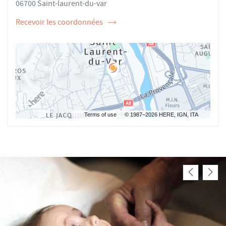
06700 Saint-laurent-du-var
Recevoir les coordonnées
de
l'ostéopathe
Sylvie
MAGNAN
Terms of use
© 1987–2026 HERE, IGN, ITA