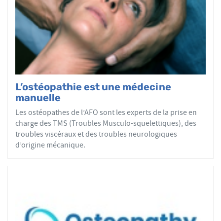
tous les patients reçoivent un traitement ostéopathique
par mobilisations ou manipulations des sphères
articulaires, viscérales ou crâniennes.
Le réseau AFO garantit une assurance qualité de la
formation et de la pratique de l’ostéopathe rationnelle.
Les adhérents de l’AFO sont agréés par le ministère de la
Santé et sont enregistrés dans l’Annuaire Santé pour
L’ostéopathie est une médecine
avoir le droit d'user du titre d’ostéopathe et d'exercer les
manuelle
actes ostéopathiques.
Les ostéopathes de l’AFO sont les experts de la prise en
charge des TMS (Troubles Musculo-squelettiques), des
troubles viscéraux et des troubles neurologiques
d’origine mécanique.