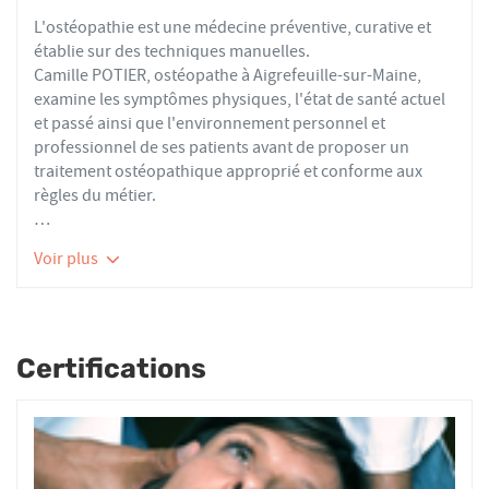
L'ostéopathie est une médecine préventive, curative et
établie sur des techniques manuelles.
Camille POTIER, ostéopathe à Aigrefeuille-sur-Maine,
examine les symptômes physiques, l'état de santé actuel
et passé ainsi que l'environnement personnel et
professionnel de ses patients avant de proposer un
traitement ostéopathique approprié et conforme aux
règles du métier.
Les ostéopathes du réseau AFO effectuent des actes
Voir plus
thérapeutiques conformes aux recommandations de
bonnes pratiques de la Haute Autorité de Santé et de
l'Organisation Mondiale de la Santé. À ce titre, ils
prennent en charge les patients présentant des troubles
Certifications
fonctionnels d’ordre ostéoarticulaire, viscéral ou
neurologique, et qui ne sont pas physiologiquement
irréversibles.
Nourrissons, enfants, adultes ou seniors, actifs ou
sédentaires, avec des douleurs aiguës ou chroniques,