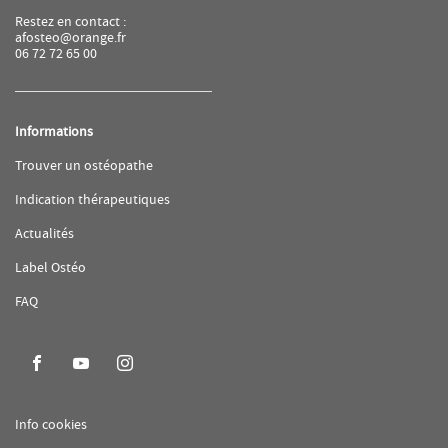
Restez en contact :
afosteo@orange.fr
06 72 72 65 00
Informations
(ouvre
Trouver un ostéopathe
dans
une
(ouvre
Indication thérapeutiques
nouvelle
dans
fenêtre)
une
(ouvre
Actualités
nouvelle
dans
fenêtre)
une
(ouvre
Label Ostéo
nouvelle
dans
fenêtre)
une
(ouvre
FAQ
nouvelle
dans
fenêtre)
une
nouvelle
fenêtre)
Aller
Aller
Aller
sur
sur
sur
la
la
la
(ouvre
Info cookies
page
page
page
dans