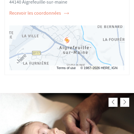
44140 Aigrefeuille-sur-maine
Recevoir les coordonnées
de
l'ostéopathe
Camille
POTIER
Terms of use
© 1987–2026 HERE, IGN