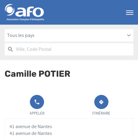
Menu
Tous les pays
RECHERCHER
UN
Ville,
POINT
Code
DE
Postal
VENTE
Camille POTIER
AFO
APPELER LE
JUSQU'AU
POINT DE
POINT
APPELER
ITINÉRAIRE
VENTE
DE
CAMILLE
VENTE
41 avenue de Nantes
POTIER AU
CAMILLE
POTIER
41 avenue de Nantes