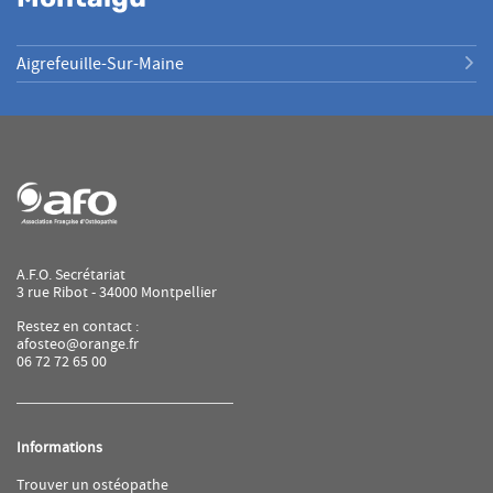
Aigrefeuille-Sur-Maine
A.F.O. Secrétariat
3 rue Ribot - 34000 Montpellier
Restez en contact :
afosteo@orange.fr
06 72 72 65 00
Informations
(ouvre
Trouver un ostéopathe