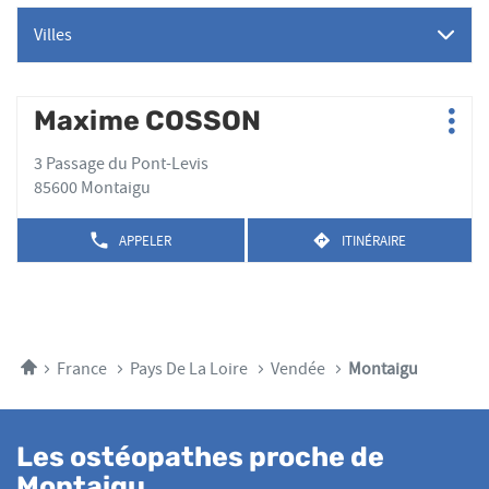
Villes
Appuyer
Maxime COSSON
Point
Plus
sur
de
d'op
la
3 Passage du Pont-Levis
vente
touche
85600 Montaigu
:
ENTRÉE
pour
APPELER
ITINÉRAIRE
AFFICHER
JUSQU'AU
obtenir
LE
POINT
de
NUMÉRO
DE
plus
DE
VENTE
TÉLÉPHONE
amples
MAXIME
DU
COSSON
informations
POINT
Accueil
France
Pays De La Loire
Vendée
Montaigu
DE
VENTE
MAXIME
COSSON
Les ostéopathes proche de
Montaigu