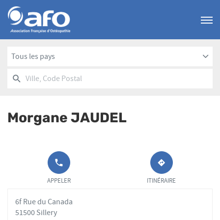
Menu
Tous les pays
RECHERCHER
UN
Ville,
POINT
Code
DE
Postal
VENTE
Morgane JAUDEL
AFO
APPELER LE
JUSQU'AU
POINT DE
POINT
APPELER
ITINÉRAIRE
VENTE
DE
MORGANE
VENTE
6f Rue du Canada
JAUDEL AU
MORGANE
JAUDEL
51500 Sillery