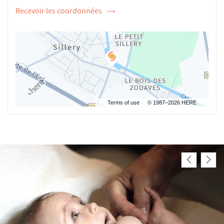
Recevoir les coordonnées
de
l'ostéopathe
Morgane
JAUDEL
Terms of use
© 1987–2026 HERE, IGN