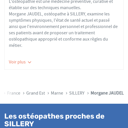
L'ostéopathie est une médecine préventive, curative et
établie sur des techniques manuelles.
Morgane JAUDEL, ostéopathe à SILLERY, examine les
symptômes physiques, l'état de santé actuel et passé
ainsi que l'environnement personnel et professionnel de
ses patients avant de proposer un traitement
ostéopathique approprié et conforme aux règles du
métier.
Les ostéopathes du réseau AFO effectuent des actes
Voir plus
thérapeutiques conformes aux recommandations de
bonnes pratiques de la Haute Autorité de Santé et de
l'Organisation Mondiale de la Santé. À ce titre, ils
prennent en charge les patients présentant des troubles
fonctionnels d’ordre ostéoarticulaire, viscéral ou
ccueil
France
Grand Est
Marne
SILLERY
Morgane JAUDEL
neurologique, et qui ne sont pas physiologiquement
irréversibles.
Nourrissons, enfants, adultes ou seniors, actifs ou
Les ostéopathes proches de
sédentaires, avec des douleurs aiguës ou chroniques,
SILLERY
tous les patients reçoivent un traitement ostéopathique