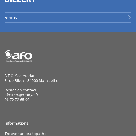
Reims
A.F.O. Secrétariat
3 rue Ribot - 34000 Montpellier
Restez en contact :
afosteo@orange.fr
06 72 72 65 00
Informations
(ouvre
Trouver un ostéopathe