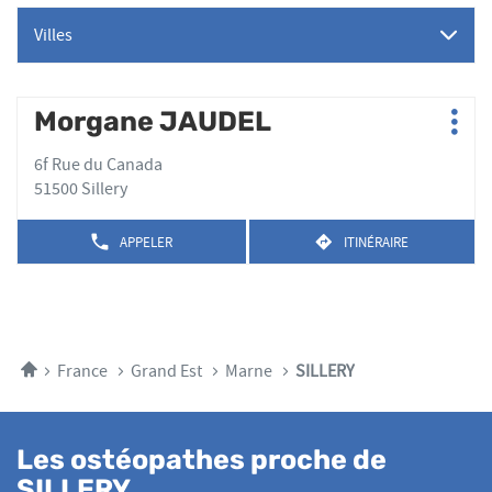
Villes
Appuyer
Morgane JAUDEL
Point
Plus
sur
de
d'op
la
6f Rue du Canada
vente
touche
51500 Sillery
:
ENTRÉE
pour
APPELER
ITINÉRAIRE
AFFICHER
JUSQU'AU
obtenir
LE
POINT
de
NUMÉRO
DE
plus
DE
VENTE
TÉLÉPHONE
amples
MORGANE
DU
JAUDEL
informations
POINT
Accueil
France
Grand Est
Marne
SILLERY
DE
VENTE
MORGANE
JAUDEL
Les ostéopathes proche de
SILLERY