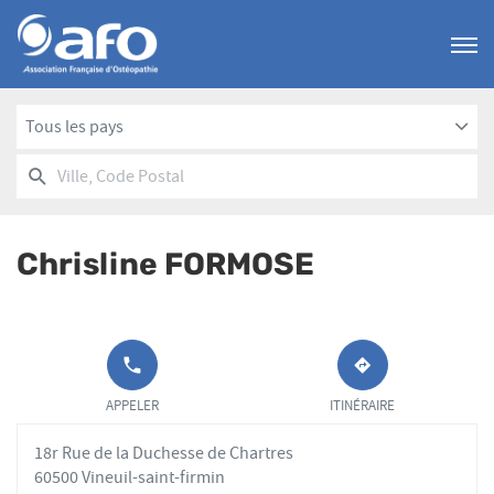
Menu
Tous les pays
RECHERCHER
UN
Ville,
POINT
Code
DE
Postal
VENTE
Chrisline FORMOSE
AFO
APPELER LE
JUSQU'AU
POINT DE
POINT
APPELER
ITINÉRAIRE
VENTE
DE
CHRISLINE
VENTE
18r Rue de la Duchesse de Chartres
FORMOSE AU
CHRISLINE
FORMOSE
60500 Vineuil-saint-firmin