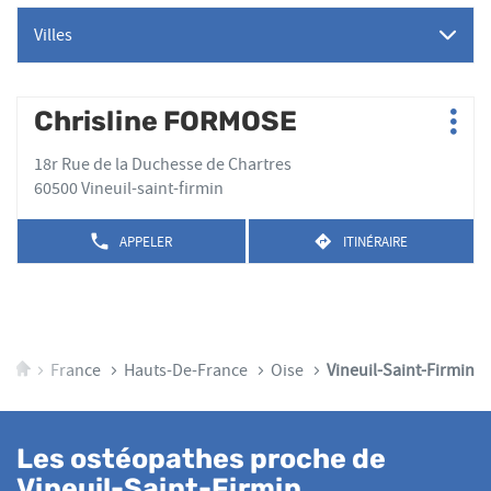
Villes
Appuyer
Chrisline FORMOSE
Point
Plus
sur
de
d'op
la
18r Rue de la Duchesse de Chartres
vente
touche
60500 Vineuil-saint-firmin
:
ENTRÉE
pour
APPELER
ITINÉRAIRE
AFFICHER
JUSQU'AU
obtenir
LE
POINT
de
NUMÉRO
DE
plus
DE
VENTE
TÉLÉPHONE
amples
CHRISLINE
DU
FORMOSE
informations
POINT
Accueil
France
Hauts-De-France
Oise
Vineuil-Saint-Firmin
DE
VENTE
CHRISLINE
FORMOSE
Les ostéopathes proche de
Vineuil-Saint-Firmin