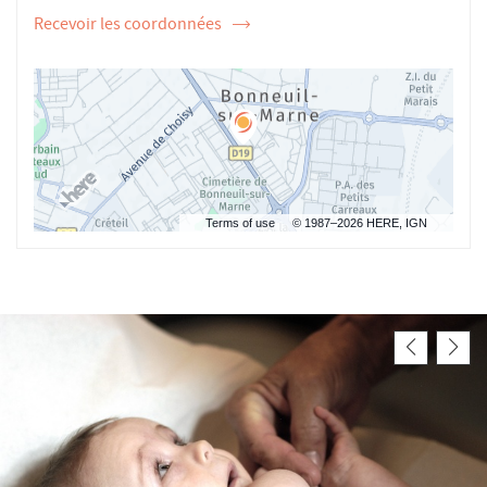
Recevoir les coordonnées
de
l'ostéopathe
Rieu
Robin
Terms of use
© 1987–2026 HERE, IGN