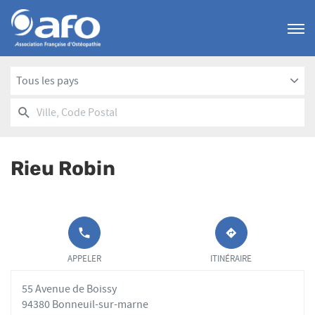
Menu
Tous les pays
RECHERCHER
UN
Ville,
POINT
Code
DE
Postal
VENTE
Rieu Robin
AFO
APPELER LE
JUSQU'AU
POINT DE
POINT
APPELER
ITINÉRAIRE
VENTE RIEU
DE
ROBIN AU
VENTE
55 Avenue de Boissy
RIEU
ROBIN
94380 Bonneuil-sur-marne