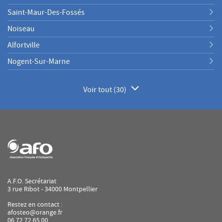
Saint-Maur-Des-Fossés
Noiseau
Alfortville
Nogent-Sur-Marne
Voir tout (30)
de
points
de
vente
de
AFO
A.F.O. Secrétariat
3 rue Ribot - 34000 Montpellier
Restez en contact :
afosteo@orange.fr
06 72 72 65 00