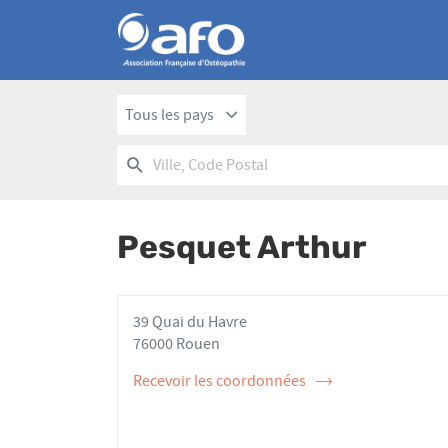
Tous les pays
RECHERCHER
UN
Ville,
POINT
Code
DE
Postal
VENTE
Pesquet Arthur
AFO
39 Quai du Havre
76000 Rouen
Recevoir les coordonnées
de
l'ostéopathe
Pesquet