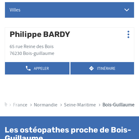
Villes
Appuyer
Philippe BARDY
Point
Plus
sur
de
d'op
la
65 rue Reine des Bois
vente
touche
76230 Bois-guillaume
:
ENTRÉE
pour
APPELER
ITINÉRAIRE
AFFICHER
JUSQU'AU
obtenir
LE
POINT
de
NUMÉRO
DE
plus
DE
VENTE
TÉLÉPHONE
amples
PHILIPPE
DU
BARDY
informations
POINT
Accueil
France
Normandie
Seine-Maritime
Bois-Guillaume
DE
VENTE
PHILIPPE
BARDY
Les ostéopathes proche de Bois-
Guillaume