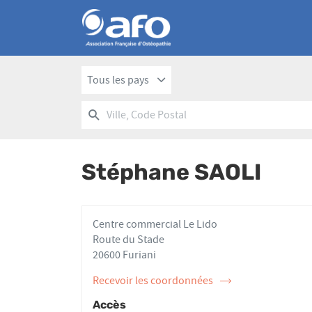
Tous les pays
RECHERCHER
UN
Ville,
POINT
Code
DE
Postal
VENTE
Stéphane SAOLI
AFO
Centre commercial Le Lido
Route du Stade
20600 Furiani
Recevoir les coordonnées
de
l'ostéopathe
Accès