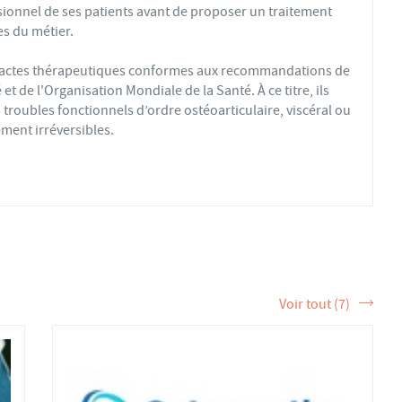
sionnel de ses patients avant de proposer un traitement
s du métier.
s actes thérapeutiques conformes aux recommandations de
t de l'Organisation Mondiale de la Santé. À ce titre, ils
troubles fonctionnels d’ordre ostéoarticulaire, viscéral ou
ment irréversibles.
fs ou sédentaires, avec des douleurs aiguës ou chroniques,
éopathique par mobilisations ou manipulations des sphères
 la formation et de la pratique de l’ostéopathe rationnelle.
tère de la Santé et sont enregistrés dans l’Annuaire Santé
 et d'exercer les actes ostéopathiques.
Voir tout (7)