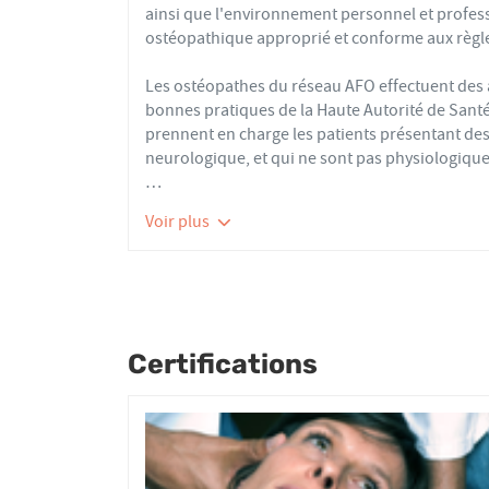
ainsi que l'environnement personnel et profes
ostéopathique approprié et conforme aux règle
Les ostéopathes du réseau AFO effectuent de
bonnes pratiques de la Haute Autorité de Santé e
prennent en charge les patients présentant des 
neurologique, et qui ne sont pas physiologique
Nourrissons, enfants, adultes ou seniors, acti
Voir plus
tous les patients reçoivent un traitement ost
articulaires, viscérales ou crâniennes.
Le réseau AFO garantit une assurance qualité de
Les adhérents de l’AFO sont agréés par le minis
pour avoir le droit d'user du titre d’ostéopathe
Certifications