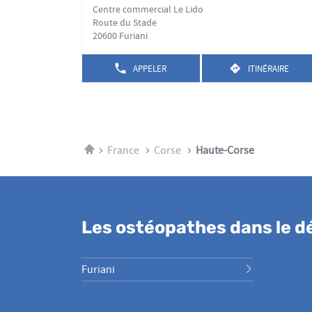
d
la
Centre commercial Le Lido
vente
touche
Route du Stade
:
ENTRÉE
20600 Furiani
pour
obtenir
APPELER
ITINÉRAIRE
AFFICHER
JUSQU'AU
de
LE
POINT
plus
NUMÉRO
DE
DE
VENTE
amples
TÉLÉPHONE
STÉPHANE
informations
DU
SAOLI
POINT
Accueil
France
Corse
Haute-Corse
DE
VENTE
STÉPHANE
SAOLI
Les ostéopathes dans le 
Furiani