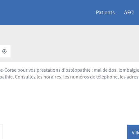
Patients
AFO
À
,
PROXIMITÉ
TROUVER
UN
POINT
Corse pour vos prestations d'ostéopathie : mal de dos, lombalgie,
DE
athie. Consultez les horaires, les numéros de téléphone, les adres
VENTE
AFO
Vil
lus