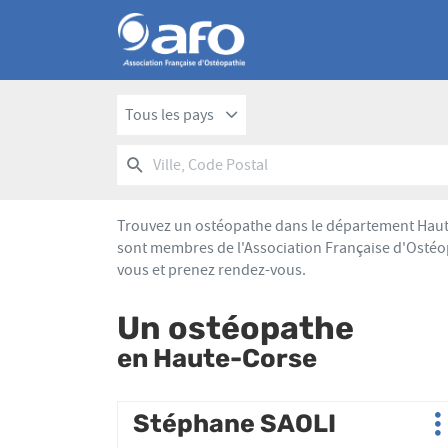
Tous les pays
RECHERCHER
UN
Ville,
POINT
Code
DE
Postal
VENTE
Trouvez un ostéopathe dans le département Haute-
AFO
sont membres de l'Association Française d'Ostéop
vous et prenez rendez-vous.
Un ostéopathe
en Haute-Corse
Appuyer
Stéphane SAOLI
Point
P
sur
de