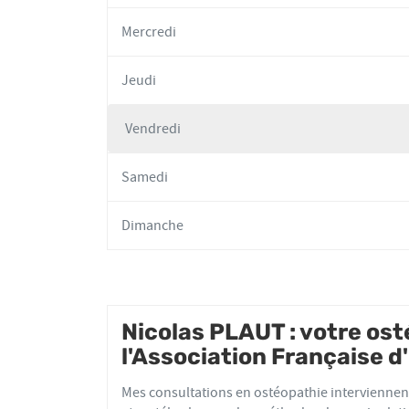
Mercredi
Jeudi
Vendredi
Horaires
d'ouverture
Samedi
d'aujourd'hui
Dimanche
Nicolas PLAUT : votre o
l'Association Française 
Mes consultations en ostéopathie interviennent sur les sphères viscérales, p