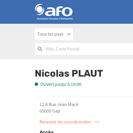
Tous les pays
RECHERCHER
UN
Ville,
POINT
Code
DE
Postal
VENTE
Nicolas PLAUT
AFO
Ouvert jusqu'à 19:00
12 A Rue Jean Macé
05000 Gap
Recevoir les coordonnées
de
l'ostéopathe
Accès