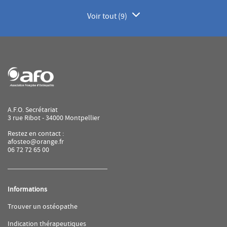
Voir tout (9)
de
points
de
vente
de
AFO
A.F.O. Secrétariat
3 rue Ribot - 34000 Montpellier
Restez en contact :
afosteo@orange.fr
06 72 72 65 00
Informations
(ouvre
Trouver un ostéopathe
dans
une
(ouvre
Indication thérapeutiques