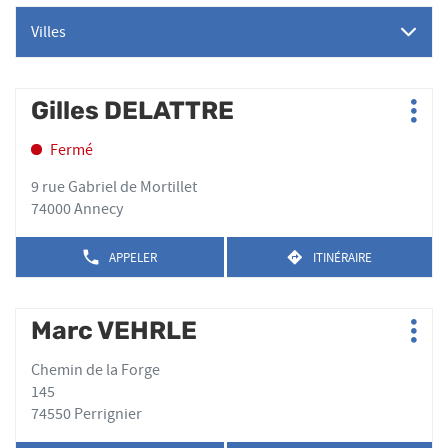
Villes
Appuyer
Gilles DELATTRE
Point
Plus
sur
de
d'op
la
Fermé
vente
touche
:
ENTRÉE
9 rue Gabriel de Mortillet
pour
74000 Annecy
obtenir
de
APPELER
ITINÉRAIRE
AFFICHER
JUSQU'AU
plus
LE
POINT
amples
NUMÉRO
DE
DE
informations
Appuyer
VENTE
Marc VEHRLE
Point
TÉLÉPHONE
GILLES
Plus
sur
de
DU
DELATTRE
d'op
la
POINT
Chemin de la Forge
vente
DE
touche
145
:
VENTE
ENTRÉE
74550 Perrignier
GILLES
pour
DELATTRE