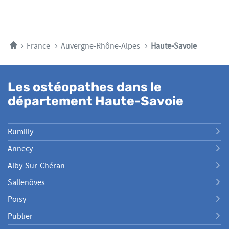
de
NUMÉRO
DE
plus
DE
VENTE
TÉLÉPHONE
amples
CLAIRE
DU
PATRAS
informations
POINT
Accueil
France
Auvergne-Rhône-Alpes
Haute-Savoie
DE
VENTE
CLAIRE
PATRAS
Les ostéopathes dans le
département Haute-Savoie
Rumilly
Annecy
Alby-Sur-Chéran
Sallenôves
Poisy
Publier