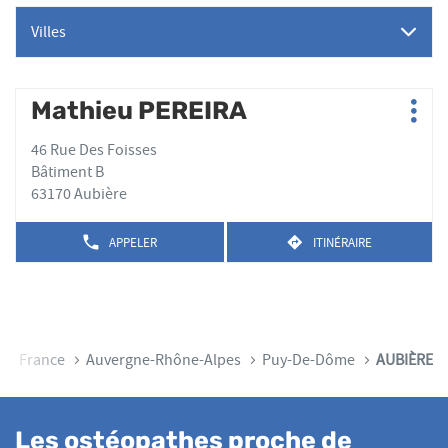
Villes
Appuyer
Mathieu PEREIRA
Point
Plus
sur
de
d'op
la
46 Rue Des Foisses
vente
touche
Bâtiment B
:
ENTRÉE
63170 Aubière
pour
obtenir
APPELER
ITINÉRAIRE
AFFICHER
JUSQU'AU
de
LE
POINT
plus
NUMÉRO
DE
amples
DE
VENTE
TÉLÉPHONE
informations
MATHIEU
DU
PEREIRA
POINT
cueil
France
Auvergne-Rhône-Alpes
Puy-De-Dôme
AUBIÈRE
DE
VENTE
MATHIEU
PEREIRA
Les ostéopathes proche de