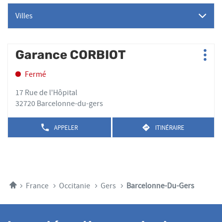
Villes
Appuyer
Garance CORBIOT
Point
Plus
sur
de
d'op
la
Fermé
vente
touche
:
ENTRÉE
17 Rue de l'Hôpital
pour
32720 Barcelonne-du-gers
obtenir
de
APPELER
ITINÉRAIRE
AFFICHER
JUSQU'AU
plus
LE
POINT
amples
NUMÉRO
DE
DE
informations
VENTE
TÉLÉPHONE
GARANCE
DU
CORBIOT
POINT
Accueil
France
Occitanie
Gers
Barcelonne-Du-Gers
DE
VENTE
GARANCE
CORBIOT