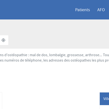
Patients
AFO
À
,
PROXIMITÉ
TROUVER
UN
POINT
s d'ostéopathie : mal de dos, lombalgie, grossesse, arthrose... T
DE
 les numéros de téléphone, les adresses des ostéopathes les plus p
VENTE
AFO
Vil
lus
'options