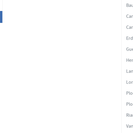
Ba
Ca
Ca
Er
Gu
He
Lan
Lor
Plo
Plo
Ria
Va