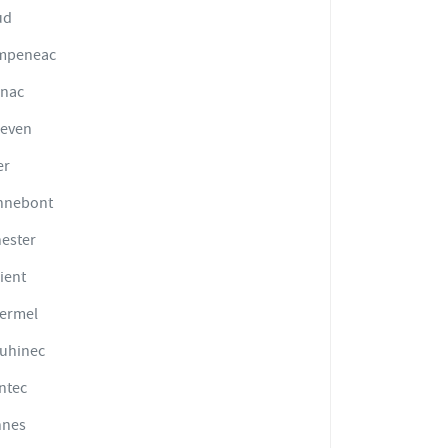
ud
mpeneac
rnac
deven
er
nnebont
ester
ient
ermel
uhinec
ntec
nnes