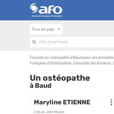
Tous les pays
RECHERCHER
UN
Ville,
POINT
Code
DE
Postal
VENTE
Trouvez un ostéopathe à Baud pour vos prestation
AFO
Française d'Ostéopathie. Consultez les horaires,
Un ostéopathe
à Baud
Appuyer
Maryline ETIENNE
Point
P
sur
de
d
la
1 bis av Jean Moulin
vente