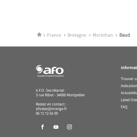
Accueil
France
Bretagne
Morbihan
Baud
Informat
Trouver u
Indicatio
A.F.O. Secrétariat
Actualités
3 rue Ribot - 34000 Montpellier
Label Ost
Restez en contact :
(ouvr
FAQ
afosteo@orange.fr
dans
06 72 72 65 00
une
nouve
fenêtr
Aller
Aller
Aller
sur
sur
sur