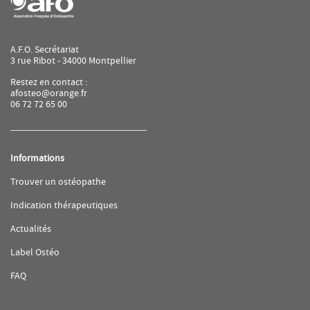
A.F.O. Secrétariat
3 rue Ribot - 34000 Montpellier
Restez en contact :
afosteo@orange.fr
06 72 72 65 00
Informations
(ouvre
Trouver un ostéopathe
dans
une
(ouvre
Indication thérapeutiques
nouvelle
dans
fenêtre)
une
(ouvre
Actualités
nouvelle
dans
fenêtre)
une
(ouvre
Label Ostéo
nouvelle
dans
fenêtre)
une
(ouvre
FAQ
nouvelle
dans
fenêtre)
une
nouvelle