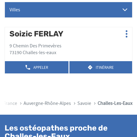
Villes
Appuyer
Soizic FERLAY
Point
Plus
sur
de
d'op
la
9 Chemin Des Primevères
vente
touche
73190 Challes-les-eaux
:
ENTRÉE
pour
APPELER
ITINÉRAIRE
AFFICHER
JUSQU'AU
obtenir
LE
POINT
de
NUMÉRO
DE
plus
DE
VENTE
TÉLÉPHONE
amples
SOIZIC
DU
FERLAY
informations
POINT
ueil
France
Auvergne-Rhône-Alpes
Savoie
Challes-Les-Eaux
DE
VENTE
SOIZIC
FERLAY
Les ostéopathes proche de
Challes-les-Eaux