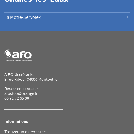
La Motte-Servolex
A.F.O. Secrétariat
3 rue Ribot - 34000 Montpellier
Restez en contact :
afosteo@orange.fr
06 72 72 65 00
Informations
(ouvre
Trouver un ostéopathe