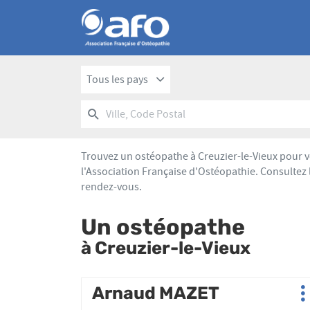
Tous les pays
RECHERCHER
UN
Ville,
POINT
Code
DE
Postal
VENTE
Trouvez un ostéopathe à Creuzier-le-Vieux pour v
AFO
l'Association Française d'Ostéopathie. Consultez 
rendez-vous.
Un ostéopathe
à Creuzier-le-Vieux
Appuyer
Arnaud MAZET
Point
P
sur
de