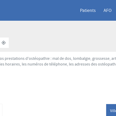
Patients
AFO
À
,
PROXIMITÉ
TROUVER
UN
POINT
os prestations d'ostéopathie : mal de dos, lombalgie, grossesse, 
DE
les horaires, les numéros de téléphone, les adresses des ostéopath
VENTE
AFO
Vil
lus