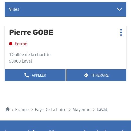
Villes
Appuyer
Pierre GOBE
Point
Plus
sur
de
d'op
la
Fermé
vente
touche
:
ENTRÉE
12 allée de la chartrie
pour
53000 Laval
obtenir
de
APPELER
ITINÉRAIRE
AFFICHER
JUSQU'AU
plus
LE
POINT
amples
NUMÉRO
DE
DE
informations
VENTE
TÉLÉPHONE
PIERRE
DU
GOBE
POINT
Accueil
France
Pays De La Loire
Mayenne
Laval
DE
VENTE
PIERRE
GOBE