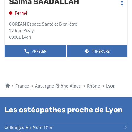
Salma SAADALLAH
Point
TÉLÉPHONE
THOMAS
Plus
sur
de
DU
BAPTISTE-
d'op
la
POINT
Fermé
vente
WEISS
DE
touche
:
VENTE
ENTRÉE
COREAM Espace Santé et Bien-être
THOMAS
pour
22 Rue Pizay
BAPTISTE-
obtenir
69001 Lyon
WEISS
de
plus
APPELER
ITINÉRAIRE
AFFICHER
JUSQU'AU
amples
LE
POINT
informations
NUMÉRO
DE
DE
VENTE
TÉLÉPHONE
SALMA
DU
SAADALLAH
POINT
Accueil
France
Auvergne-Rhône-Alpes
Rhône
Lyon
DE
VENTE
SALMA
SAADALLAH
Les ostéopathes proche de Lyon
Collonges-Au-Mont-D'or