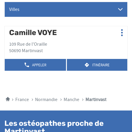
Villes
Appuyer
Camille VOYE
Point
Plus
sur
de
d'op
la
109 Rue de l'Oraille
vente
touche
50690 Martinvast
:
ENTRÉE
pour
APPELER
ITINÉRAIRE
AFFICHER
JUSQU'AU
obtenir
LE
POINT
de
NUMÉRO
DE
plus
DE
VENTE
TÉLÉPHONE
amples
CAMILLE
DU
VOYE
informations
POINT
Accueil
France
Normandie
Manche
Martinvast
DE
VENTE
CAMILLE
VOYE
Les ostéopathes proche de
Martinvast