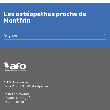
VENTE
JUSTINE
FORTIN
Les ostéopathes proche de
OSTÉOPATHE
D.O.
Montfrin
Avignon
A.F.O. Secrétariat
3 rue Ribot - 34000 Montpellier
Restez en contact :
afosteo@orange.fr
06 72 72 65 00