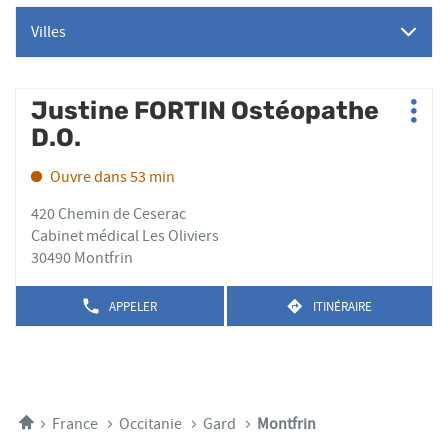
Villes
Appuyer
Justine FORTIN Ostéopathe
Point
Plus
sur
de
D.O.
d'op
la
vente
touche
:
Ouvre dans 53 min
ENTRÉE
pour
420 Chemin de Ceserac
obtenir
Cabinet médical Les Oliviers
de
30490 Montfrin
plus
amples
APPELER
ITINÉRAIRE
AFFICHER
JUSQU'AU
informations
LE
POINT
NUMÉRO
DE
DE
VENTE
TÉLÉPHONE
JUSTINE
DU
FORTIN
POINT
OSTÉOPATHE
Accueil
France
Occitanie
Gard
Montfrin
DE
D.O.