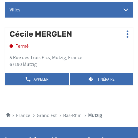
Villes
Appuyer
Cécile MERGLEN
Point
Plus
sur
de
d'op
la
Fermé
vente
touche
:
ENTRÉE
5 Rue des Trois Pics, Mutzig, France
pour
67190 Mutzig
obtenir
de
APPELER
ITINÉRAIRE
AFFICHER
JUSQU'AU
plus
LE
POINT
amples
NUMÉRO
DE
DE
informations
VENTE
TÉLÉPHONE
CÉCILE
DU
MERGLEN
POINT
Accueil
France
Grand Est
Bas-Rhin
Mutzig
DE
VENTE
CÉCILE
MERGLEN