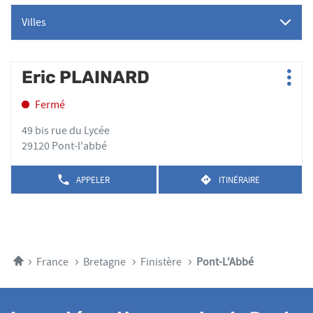
Villes
Appuyer
Eric PLAINARD
Point
Plus
sur
de
d'op
la
Fermé
vente
touche
:
ENTRÉE
49 bis rue du Lycée
pour
29120 Pont-l'abbé
obtenir
de
APPELER
ITINÉRAIRE
AFFICHER
JUSQU'AU
plus
LE
POINT
amples
NUMÉRO
DE
DE
informations
VENTE
TÉLÉPHONE
ERIC
DU
PLAINARD
POINT
Accueil
France
Bretagne
Finistère
Pont-L'Abbé
DE
VENTE
ERIC
PLAINARD