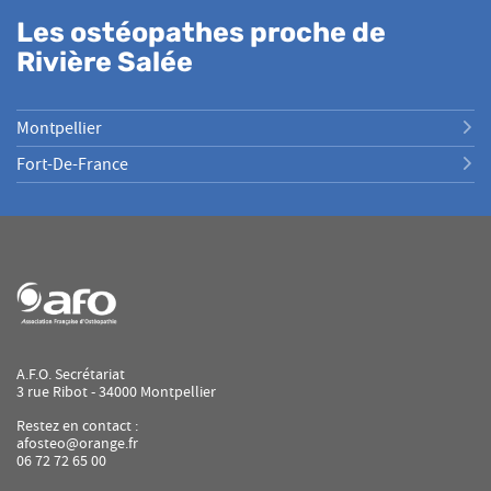
LOUIS-
Les ostéopathes proche de
REGIS
Rivière Salée
Montpellier
Fort-De-France
A.F.O. Secrétariat
3 rue Ribot - 34000 Montpellier
Restez en contact :
afosteo@orange.fr
06 72 72 65 00