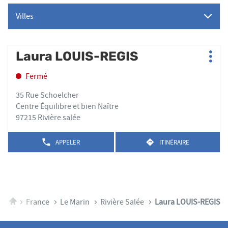
Villes
Appuyer
Laura LOUIS-REGIS
Point
Plus
sur
de
d'op
la
Fermé
vente
touche
:
ENTRÉE
35 Rue Schoelcher
pour
Centre Équilibre et bien Naître
obtenir
97215 Rivière salée
de
plus
APPELER
ITINÉRAIRE
AFFICHER
JUSQU'AU
amples
LE
POINT
informations
NUMÉRO
DE
DE
VENTE
TÉLÉPHONE
LAURA
DU
LOUIS-
POINT
REGIS
Accueil
France
Le Marin
Rivière Salée
Laura LOUIS-REGIS
DE
VENTE
LAURA