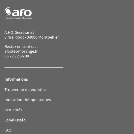
A.F.O. Secrétariat
3 rue Ribot - 34000 Montpellier
Restez en contact :
afosteo@orange.fr
06 72 72 65 00
Informations
(ouvre
Trouver un ostéopathe
dans
une
(ouvre
Indication thérapeutiques
nouvelle
dans
fenêtre)
une
(ouvre
Actualités
nouvelle
dans
fenêtre)
une
(ouvre
Label Ostéo
nouvelle
dans
fenêtre)
une
(ouvre
FAQ
nouvelle