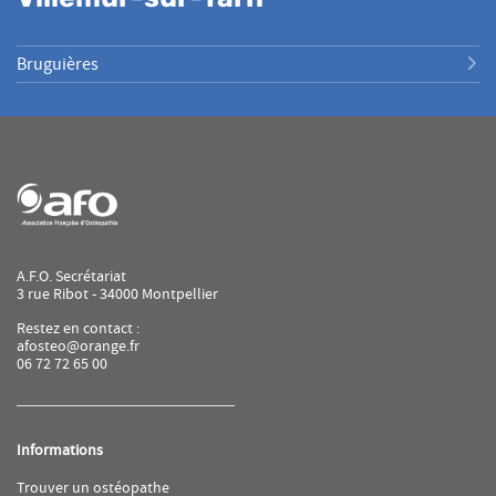
Bruguières
A.F.O. Secrétariat
3 rue Ribot - 34000 Montpellier
Restez en contact :
afosteo@orange.fr
06 72 72 65 00
Informations
(ouvre
Trouver un ostéopathe