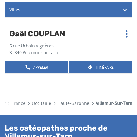
Villes
Appuyer
Gaël COUPLAN
Point
Plus
sur
de
d'op
la
5 rue Urbain Vignères
vente
touche
31340 Villemur-sur-tarn
:
ENTRÉE
pour
APPELER
ITINÉRAIRE
AFFICHER
JUSQU'AU
obtenir
LE
POINT
de
NUMÉRO
DE
plus
DE
VENTE
TÉLÉPHONE
amples
GAËL
DU
COUPLAN
informations
POINT
Accueil
France
Occitanie
Haute-Garonne
Villemur-Sur-Tarn
DE
VENTE
GAËL
COUPLAN
Les ostéopathes proche de
Villemur-sur-Tarn