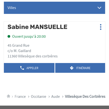
Villes
Appuyer
Sabine MANSUELLE
Point
Plus
sur
de
d'op
la
Ouvert jusqu'à 20:00
vente
touche
:
ENTRÉE
45 Grand Rue
pour
c/o M. Gaillard
obtenir
11360 Villesèque des corbières
de
plus
APPELER
ITINÉRAIRE
AFFICHER
JUSQU'AU
amples
LE
POINT
informations
NUMÉRO
DE
DE
VENTE
TÉLÉPHONE
SABINE
DU
MANSUELLE
POINT
Accueil
France
Occitanie
Aude
Villesèque Des Corbières
DE
VENTE
SABINE