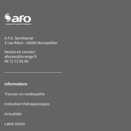
MANSUELLE
A.F.O. Secrétariat
3 rue Ribot - 34000 Montpellier
Restez en contact :
afosteo@orange.fr
06 72 72 65 00
Informations
(ouvre
Trouver un ostéopathe
dans
une
(ouvre
Indication thérapeutiques
nouvelle
dans
fenêtre)
une
(ouvre
Actualités
nouvelle
dans
fenêtre)
une
(ouvre
Label Ostéo
nouvelle
dans