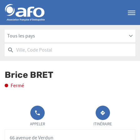
Menu
Tous les pays
RECHERCHER
UN
Ville,
POINT
Code
DE
Postal
VENTE
Brice BRET
AFO
Fermé
APPELER LE
JUSQU'AU
POINT DE
POINT
APPELER
ITINÉRAIRE
VENTE BRICE
DE
BRET AU
VENTE
66 avenue de Verdun
BRICE