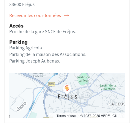
BRET
83600 Fréjus
Recevoir les coordonnées
de
l'ostéopathe
Accès
Brice
Proche de la gare SNCF de Fréjus.
BRET
Parking
Parking Agricola.
Parking de la maison des Associations.
Parking Joseph Aubenas.
Terms of use
© 1987–2026 HERE, IGN