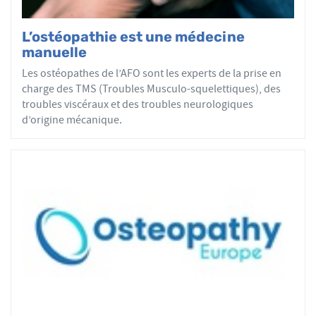
à évaluer leur état de santé et à déterminer la cause de
leurs troubles fonctionnels.
L’ostéopathie est une médecine
Si ces derniers entrent dans le champ de compétences de
manuelle
l’ostéopathie, les praticiens justifiant d’un titre
Les ostéopathes de l’AFO sont les experts de la prise en
d’ostéopathe organisent et réalisent un traitement
charge des TMS (Troubles Musculo-squelettiques), des
exclusivement manuel (manipulations avec ou sans
troubles viscéraux et des troubles neurologiques
coussin d’évitement, mobilisations, manœuvres et
d’origine mécanique.
techniques neuromusculaires) et, si besoin, mettent en
place des prises en charge interprofessionnelles et/ou
des actions de prévention.