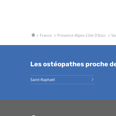
Accueil
France
Provence-Alpes-Côte D'Azur
Va
Les ostéopathes proche de
Saint-Raphaël