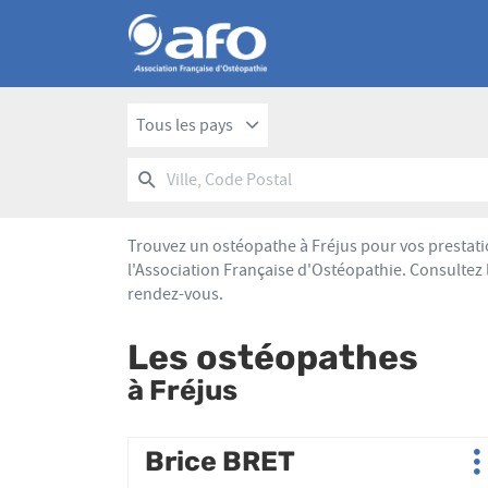
Tous les pays
RECHERCHER
UN
Ville,
POINT
Code
DE
Postal
VENTE
Trouvez un ostéopathe à Fréjus pour vos prestati
AFO
l'Association Française d'Ostéopathie. Consultez 
rendez-vous.
Les ostéopathes
à Fréjus
Appuyer
Brice BRET
Point
P
sur
de