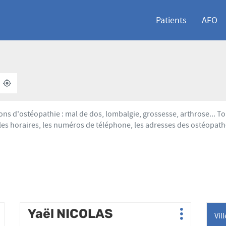
Patients
AFO
À
,
PROXIMITÉ
TROUVER
UN
POINT
ons d'ostéopathie : mal de dos, lombalgie, grossesse, arthrose...
DE
les horaires, les numéros de téléphone, les adresses des ostéopath
VENTE
AFO
Appuyer
Yaël NICOLAS
Point
Vil
lus
Plus
sur
de