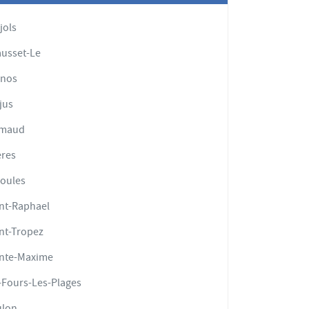
jols
usset-Le
enos
jus
imaud
res
ioules
nt-Raphael
nt-Tropez
inte-Maxime
-Fours-Les-Plages
ulon