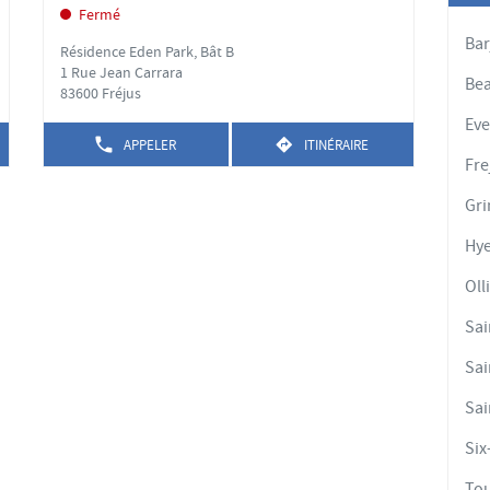
'options
d'options
la
Fermé
vente
touche
:
Bar
Résidence Eden Park, Bât B
ENTRÉE
1 Rue Jean Carrara
pour
Bea
83600 Fréjus
obtenir
Ev
de
APPELER
ITINÉRAIRE
plus
AFFICHER
JUSQU'AU
Fre
LE
POINT
amples
NUMÉRO
DE
informations
Gr
DE
VENTE
TÉLÉPHONE
YAËL
Hye
DU
NICOLAS
POINT
DE
Oll
VENTE
YAËL
Sai
NICOLAS
Sai
Sa
Six
To