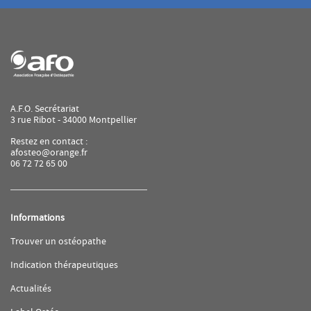
points
de
vente
de
AFO
A.F.O. Secrétariat
3 rue Ribot - 34000 Montpellier
Restez en contact :
afosteo@orange.fr
06 72 72 65 00
Informations
(ouvre
Trouver un ostéopathe
dans
une
(ouvre
Indication thérapeutiques
nouvelle
dans
fenêtre)
une
(ouvre
Actualités
nouvelle
dans
fenêtre)
une
(ouvre