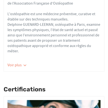
de l'Association Française d’Ostéopathie
L'ostéopathie est une médecine préventive, curative et
établie sur des techniques manuelles.
Delphine GUENARD-LEEMAN, ostéopathe à Paris, examine
les symptômes physiques, l'état de santé actuel et passé
ainsi que l'environnement personnel et professionnel de
ses patients avant de proposer un traitement
ostéopathique approprié et conforme aux règles du
métier.
Les ostéopathes du réseau AFO effectuent des actes
Voir plus
thérapeutiques conformes aux recommandations de
bonnes pratiques de la Haute Autorité de Santé et de
l'Organisation Mondiale de la Santé. À ce titre, ils
prennent en charge les patients présentant des troubles
Certifications
fonctionnels d’ordre ostéoarticulaire, viscéral ou
neurologique, et qui ne sont pas physiologiquement
irréversibles.