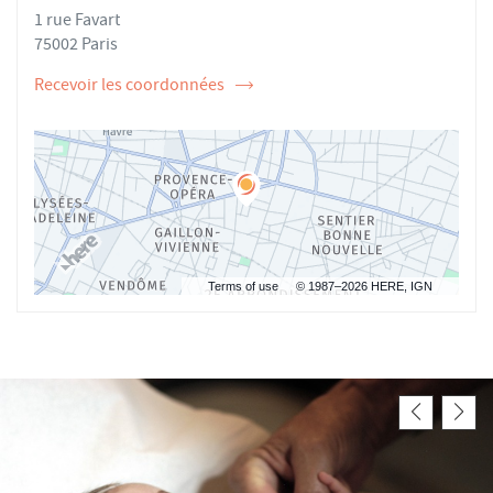
1 rue Favart
GUENARD-
DELPHINE
LEEMAN AU
GUENARD-
75002 Paris
LEEMAN
Recevoir les coordonnées
de
l'ostéopathe
Delphine
GUENARD-
LEEMAN
Terms of use
© 1987–2026 HERE, IGN