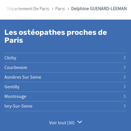
e
Département De Paris
Paris
Delphine GUENARD-LEEMAN
Les ostéopathes proches de
Paris
Clichy
Courbevoie
Asnières Sur Seine
Gentilly
Montrouge
Ivry-Sur-Seine
Voir tout (30)
de