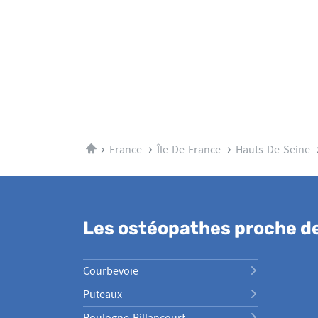
Accueil
France
Île-De-France
Hauts-De-Seine
Les ostéopathes proche d
Courbevoie
Puteaux
Boulogne-Billancourt