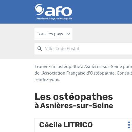
Tous les pays
RECHERCHER
UN
Ville,
POINT
Code
DE
Postal
VENTE
Trouvez un ostéopathe à Asnières-sur-Seine pour 
AFO
de l'Association Française d'Ostéopathie. Consult
rendez-vous.
Les ostéopathes
à Asnières-sur-Seine
Appuyer
Cécile LITRICO
Point
P
sur
de