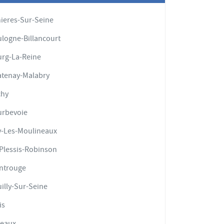
ieres-Sur-Seine
logne-Billancourt
rg-La-Reine
tenay-Malabry
chy
urbevoie
y-Les-Moulineaux
Plessis-Robinson
ntrouge
illy-Sur-Seine
is
teaux