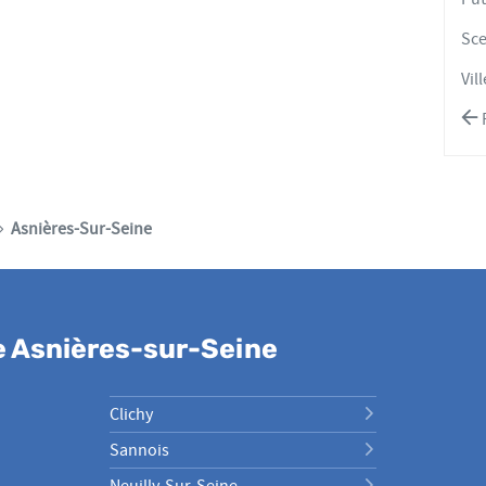
Sc
Vil
Asnières-Sur-Seine
e Asnières-sur-Seine
Clichy
Sannois
Neuilly-Sur-Seine