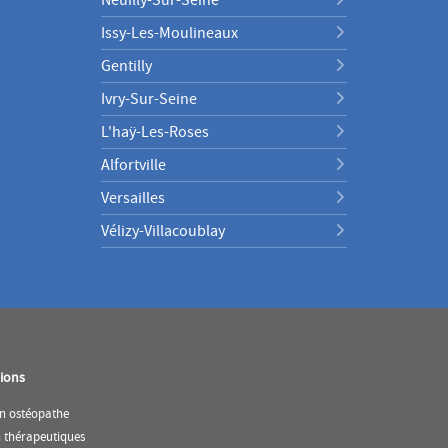
Issy-Les-Moulineaux
Gentilly
Ivry-Sur-Seine
L'haÿ-Les-Roses
Alfortville
Versailles
Vélizy-Villacoublay
ions
(ouvre
n ostéopathe
dans
(ouvre
n thérapeutiques
une