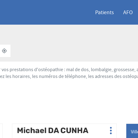
Patients
AFO
À
,
PROXIMITÉ
TROUVER
UN
POINT
vos prestations d'ostéopathie : mal de dos, lombalgie, grossesse,
DE
ez les horaires, les numéros de téléphone, les adresses des ostéop
VENTE
AFO
Appuyer
Michael DA CUNHA
Point
Vil
lus
Plus
sur
de