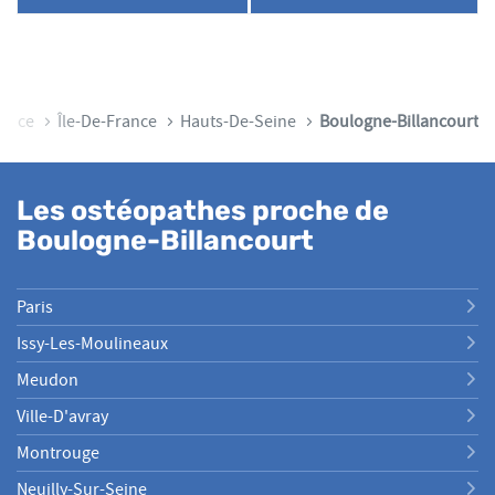
plus
LE
POINT
amples
NUMÉRO
DE
DE
informations
VENTE
TÉLÉPHONE
MARIE-
DU
GAËLLE
POINT
BEAUNE
rance
Île-De-France
Hauts-De-Seine
Boulogne-Billancourt
DE
VENTE
MARIE-
GAËLLE
Les ostéopathes proche de
BEAUNE
Boulogne-Billancourt
Paris
Issy-Les-Moulineaux
Meudon
Ville-D'avray
Montrouge
Neuilly-Sur-Seine