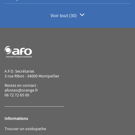
Voir tout (30)
de
points
de
vente
de
AFO
A.F.O. Secrétariat
3 rue Ribot - 34000 Montpellier
Restez en contact :
afosteo@orange.fr
06 72 72 65 00
Informations
(ouvre
Trouver un ostéopathe
dans