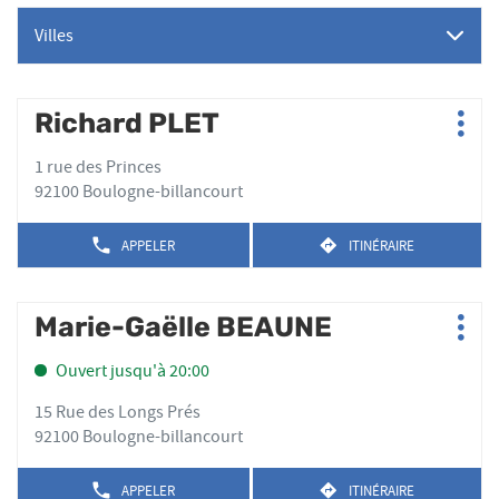
Villes
Appuyer
Richard PLET
Point
Plus
sur
de
d'op
la
1 rue des Princes
vente
touche
92100 Boulogne-billancourt
:
ENTRÉE
pour
APPELER
ITINÉRAIRE
AFFICHER
JUSQU'AU
obtenir
LE
POINT
de
NUMÉRO
DE
plus
DE
Appuyer
VENTE
Marie-Gaëlle BEAUNE
Point
TÉLÉPHONE
amples
RICHARD
Plus
sur
de
DU
PLET
informations
d'op
la
POINT
Ouvert jusqu'à 20:00
vente
DE
touche
:
VENTE
ENTRÉE
15 Rue des Longs Prés
RICHARD
pour
92100 Boulogne-billancourt
PLET
obtenir
de
APPELER
ITINÉRAIRE
AFFICHER
JUSQU'AU