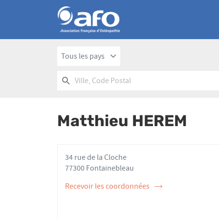
Tous les pays
RECHERCHER
UN
Ville,
POINT
Code
DE
Postal
VENTE
Matthieu HEREM
AFO
34 rue de la Cloche
77300 Fontainebleau
Recevoir les coordonnées
de
l'ostéopathe
Matthieu