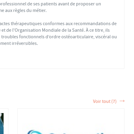
professionnel de ses patients avant de proposer un
e aux règles du métier.
s actes thérapeutiques conformes aux recommandations de
t de l'Organisation Mondiale de la Santé. À ce titre, ils
troubles fonctionnels d’ordre ostéoarticulaire, viscéral ou
ment irréversibles.
fs ou sédentaires, avec des douleurs aiguës ou chroniques,
éopathique par mobilisations ou manipulations des sphères
 la formation et de la pratique de l’ostéopathe rationnelle.
tère de la Santé et sont enregistrés dans l’Annuaire Santé
 et d'exercer les actes ostéopathiques.
Voir tout (7)