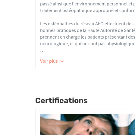
passé ainsi que l'environnement personnel et 
traitement ostéopathique approprié et conform
Les ostéopathes du réseau AFO effectuent de
bonnes pratiques de la Haute Autorité de Santé e
prennent en charge les patients présentant des 
neurologique, et qui ne sont pas physiologique
Nourrissons, enfants, adultes ou seniors, acti
Voir plus
tous les patients reçoivent un traitement ost
articulaires, viscérales ou crâniennes.
Le réseau AFO garantit une assurance qualité de
Les adhérents de l’AFO sont agréés par le minis
pour avoir le droit d'user du titre d’ostéopathe
Certifications