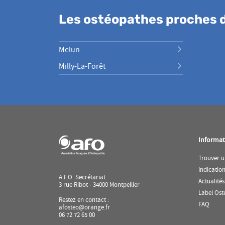
Les ostéopathes proches 
Melun
Milly-La-Forêt
Informat
Trouver u
Indicatio
A.F.O. Secrétariat
Actualités
3 rue Ribot - 34000 Montpellier
Label Ost
Restez en contact :
(ouvr
FAQ
afosteo@orange.fr
dans
06 72 72 65 00
une