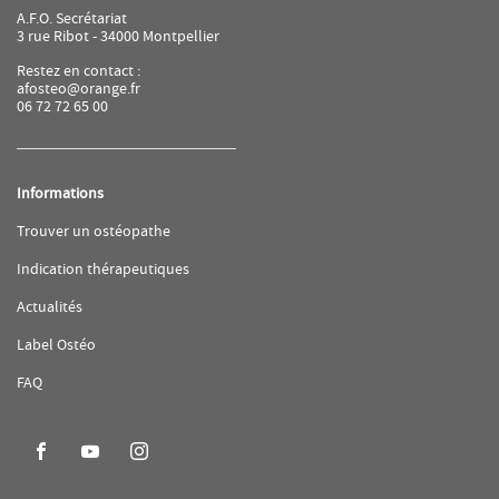
A.F.O. Secrétariat
3 rue Ribot - 34000 Montpellier
Restez en contact :
afosteo@orange.fr
06 72 72 65 00
Informations
(ouvre
Trouver un ostéopathe
dans
une
(ouvre
Indication thérapeutiques
nouvelle
dans
fenêtre)
une
(ouvre
Actualités
nouvelle
dans
fenêtre)
une
(ouvre
Label Ostéo
nouvelle
dans
fenêtre)
une
(ouvre
FAQ
nouvelle
dans
fenêtre)
une
nouvelle
fenêtre)
Aller
Aller
Aller
sur
sur
sur