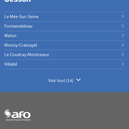
Le Mée-Sur-Seine
Fontainebleau
Melun
Moissy-Cramayel
Le Coudray-Montceaux
Villabé
Voir tout (14)
de
points
de
vente
de
AFO