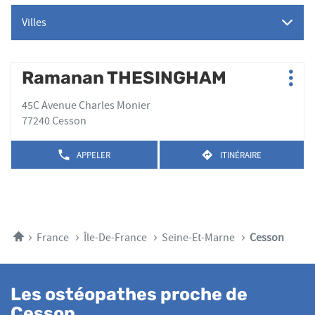
Villes
Appuyer
Ramanan THESINGHAM
Point
Plus
sur
de
d'op
la
45C Avenue Charles Monier
vente
touche
77240 Cesson
:
ENTRÉE
pour
APPELER
ITINÉRAIRE
AFFICHER
JUSQU'AU
obtenir
LE
POINT
de
NUMÉRO
DE
plus
DE
VENTE
TÉLÉPHONE
amples
RAMANAN
DU
THESINGHAM
informations
POINT
Accueil
France
Île-De-France
Seine-Et-Marne
Cesson
DE
VENTE
RAMANAN
THESINGHAM
Les ostéopathes proche de
Cesson