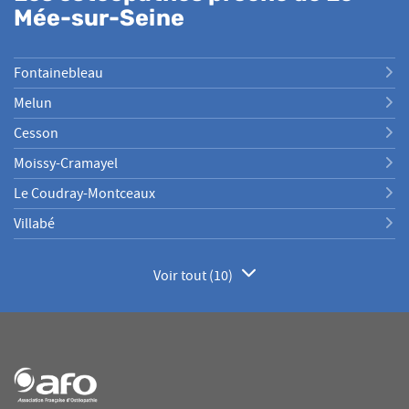
Mée-sur-Seine
Fontainebleau
Melun
Cesson
Moissy-Cramayel
Le Coudray-Montceaux
Villabé
Voir tout (10)
de
points
de
vente
de
AFO