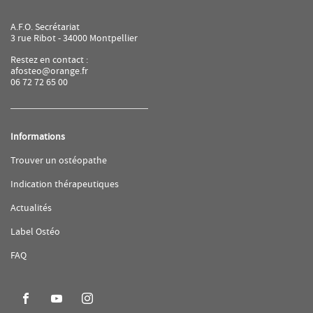
A.F.O. Secrétariat
3 rue Ribot - 34000 Montpellier
Restez en contact :
afosteo@orange.fr
06 72 72 65 00
Informations
(ouvre
Trouver un ostéopathe
dans
une
(ouvre
Indication thérapeutiques
nouvelle
dans
fenêtre)
une
(ouvre
Actualités
nouvelle
dans
fenêtre)
une
(ouvre
Label Ostéo
nouvelle
dans
fenêtre)
une
(ouvre
FAQ
nouvelle
dans
fenêtre)
une
nouvelle
fenêtre)
Aller
Aller
Aller