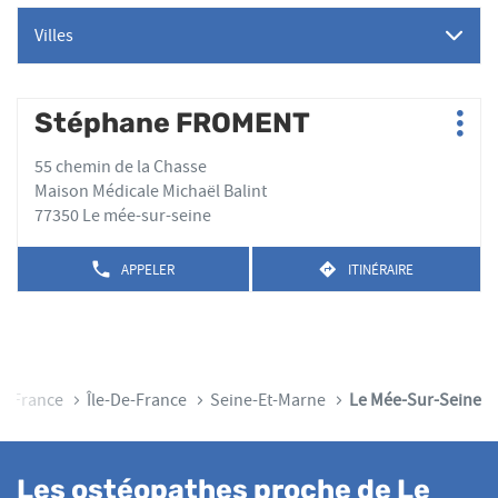
Villes
Appuyer
Stéphane FROMENT
Point
Plus
sur
de
d'op
la
55 chemin de la Chasse
vente
touche
Maison Médicale Michaël Balint
:
ENTRÉE
77350 Le mée-sur-seine
pour
obtenir
APPELER
ITINÉRAIRE
AFFICHER
JUSQU'AU
de
LE
POINT
plus
NUMÉRO
DE
amples
DE
VENTE
TÉLÉPHONE
informations
STÉPHANE
DU
FROMENT
POINT
ueil
France
Île-De-France
Seine-Et-Marne
Le Mée-Sur-Seine
DE
VENTE
STÉPHANE
FROMENT
Les ostéopathes proche de Le