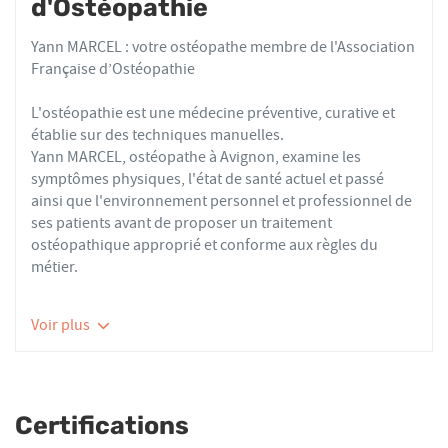
d'Ostéopathie
Yann MARCEL : votre ostéopathe membre de l'Association
Française d’Ostéopathie
L'ostéopathie est une médecine préventive, curative et
établie sur des techniques manuelles.
Yann MARCEL, ostéopathe à Avignon, examine les
symptômes physiques, l'état de santé actuel et passé
ainsi que l'environnement personnel et professionnel de
ses patients avant de proposer un traitement
ostéopathique approprié et conforme aux règles du
métier.
Les ostéopathes du réseau AFO effectuent des actes
Voir plus
thérapeutiques conformes aux recommandations de
bonnes pratiques de la Haute Autorité de Santé et de
l'Organisation Mondiale de la Santé. À ce titre, ils
prennent en charge les patients présentant des troubles
Certifications
fonctionnels d’ordre ostéoarticulaire, viscéral ou
neurologique, et qui ne sont pas physiologiquement