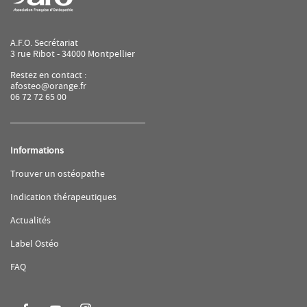
A.F.O. Secrétariat
3 rue Ribot - 34000 Montpellier
Restez en contact :
afosteo@orange.fr
06 72 72 65 00
Informations
(ouvre
Trouver un ostéopathe
dans
une
(ouvre
Indication thérapeutiques
nouvelle
dans
fenêtre)
une
(ouvre
Actualités
nouvelle
dans
fenêtre)
une
(ouvre
Label Ostéo
nouvelle
dans
fenêtre)
une
(ouvre
FAQ
nouvelle
dans
fenêtre)
une
nouvelle