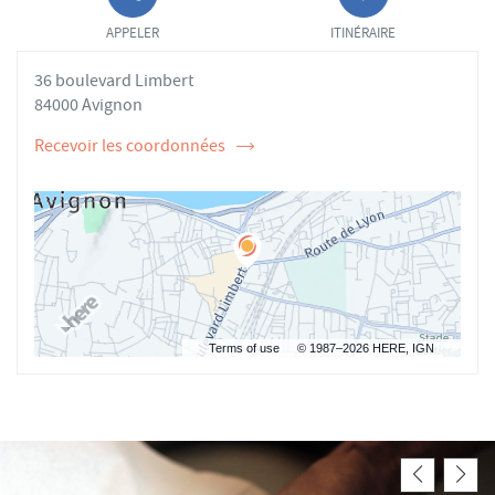
APPELER LE
JUSQU'AU
POINT DE
POINT
APPELER
ITINÉRAIRE
VENTE YANN
DE
MARCEL AU
VENTE
36 boulevard Limbert
YANN
MARCEL
84000 Avignon
Recevoir les coordonnées
de
l'ostéopathe
Yann
MARCEL
Terms of use
© 1987–2026 HERE, IGN