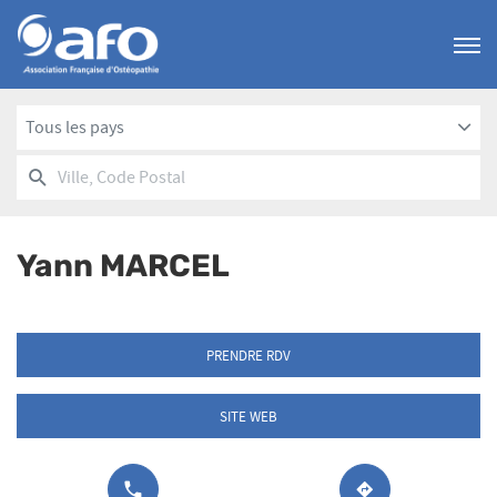
Menu
Tous les pays
RECHERCHER
UN
Ville,
POINT
Code
DE
Postal
VENTE
Yann MARCEL
AFO
PRENDRE RDV
SITE WEB