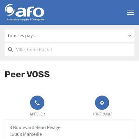
Menu
Tous les pays
RECHERCHER
UN
Ville,
POINT
Code
DE
Postal
VENTE
Peer VOSS
AFO
APPELER LE
JUSQU'AU
POINT DE
POINT
APPELER
ITINÉRAIRE
VENTE PEER
DE
VOSS AU
VENTE
3 Boulevard Beau Rivage
PEER
VOSS
13008 Marseille