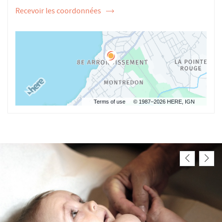
Recevoir les coordonnées
de
l'ostéopathe
Peer
VOSS
Terms of use
© 1987–2026 HERE, IGN