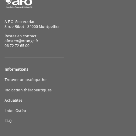
A.F.O. Secrétariat
3 rue Ribot - 34000 Montpellier
Restez en contact :
afosteo@orange.fr
06 72 72 65 00
Informations
(ouvre
Trouver un ostéopathe
dans
une
(ouvre
Indication thérapeutiques
nouvelle
dans
fenêtre)
une
(ouvre
Actualités
nouvelle
dans
fenêtre)
une
(ouvre
Label Ostéo
nouvelle
dans
fenêtre)
une
(ouvre
FAQ
nouvelle
dans
fenêtre)
une
nouvelle