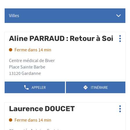
Villes
Appuyer
Aline PARRAUD : Retour à Soi
Point
Plus
sur
de
d'op
la
Ferme dans 14 min
vente
touche
:
ENTRÉE
Centre médical de Biver
pour
Place Sainte Barbe
obtenir
13120 Gardanne
de
plus
APPELER
ITINÉRAIRE
AFFICHER
JUSQU'AU
amples
LE
POINT
informations
NUMÉRO
DE
DE
Appuyer
VENTE
Laurence DOUCET
Point
TÉLÉPHONE
ALINE
Plus
sur
de
DU
PARRAUD
d'op
la
POINT
Ferme dans 14 min
vente
:
DE
touche
RETOUR
:
VENTE