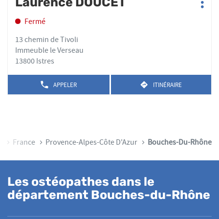
Laurence DOUCET
Point
TÉLÉPHONE
amples
CÉCILE
Plus
sur
de
DU
MANDIN
informations
d'op
la
POINT
Fermé
vente
DE
touche
:
VENTE
ENTRÉE
13 chemin de Tivoli
CÉCILE
pour
Immeuble le Verseau
MANDIN
obtenir
13800 Istres
de
plus
APPELER
ITINÉRAIRE
AFFICHER
JUSQU'AU
amples
LE
POINT
informations
NUMÉRO
DE
DE
VENTE
TÉLÉPHONE
LAURENCE
DU
DOUCET
POINT
ccueil
France
Provence-Alpes-Côte D'Azur
Bouches-Du-Rhône
DE
VENTE
LAURENCE
DOUCET
Les ostéopathes dans le
département Bouches-du-Rhône