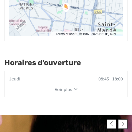
Terms of use
© 1987–2026 HERE, IGN
Horaires d'ouverture
Horaires
Jeudi
08:45
-
18:00
d'ouverture
Voir plus
d'aujourd'hui
et
les
horaires
d'ouverture
du
point
de