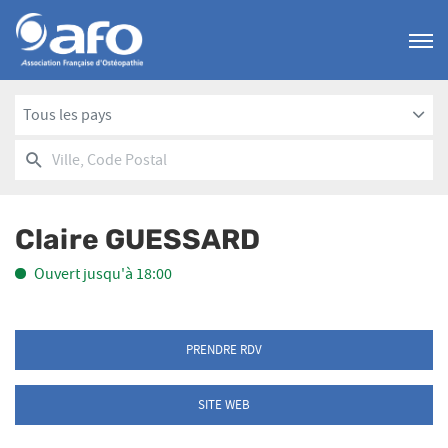
Menu
Tous les pays
RECHERCHER
UN
Ville,
POINT
Code
DE
Postal
VENTE
Claire GUESSARD
AFO
Ouvert jusqu'à 18:00
PRENDRE RDV
SITE WEB