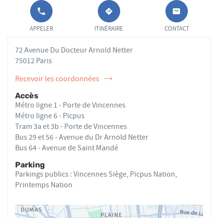
APPELER LE
JUSQU'AU
OSTÉOPATHE
CLAIRE
POINT DE
POINT
APPELER
ITINÉRAIRE
CONTACT
GUESSARD
VENTE
DE
CLAIRE
VENTE
72 Avenue Du Docteur Arnold Netter
GUESSARD
CLAIRE
AU
GUESSARD
75012 Paris
Recevoir les coordonnées
de
l'ostéopathe
Accès
Claire
Métro ligne 1 - Porte de Vincennes
GUESSARD
Métro ligne 6 - Picpus
Tram 3a et 3b - Porte de Vincennes
Bus 29 et 56 - Avenue du Dr Arnold Netter
Bus 64 - Avenue de Saint Mandé
Parking
Parkings publics : Vincennes Siège, Picpus Nation,
Printemps Nation