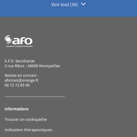
Voir tout (30)
de
points
de
vente
de
AFO
A.F.O. Secrétariat
3 rue Ribot - 34000 Montpellier
Restez en contact :
afosteo@orange.fr
06 72 72 65 00
Informations
(ouvre
Trouver un ostéopathe
dans
une
(ouvre
Indication thérapeutiques
nouvelle
dans