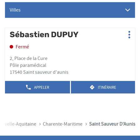
Villes
Appuyer
Sébastien DUPUY
Point
Plus
sur
de
d'op
la
Fermé
vente
touche
:
ENTRÉE
2, Place de la Cure
pour
Pôle paramédical
obtenir
17540 Saint sauveur d'aunis
de
plus
APPELER
ITINÉRAIRE
AFFICHER
JUSQU'AU
amples
LE
POINT
informations
NUMÉRO
DE
DE
VENTE
TÉLÉPHONE
SÉBASTIEN
DU
DUPUY
POINT
ouvelle-Aquitaine
Charente-Maritime
Saint Sauveur D'Aunis
DE
VENTE
SÉBASTIEN